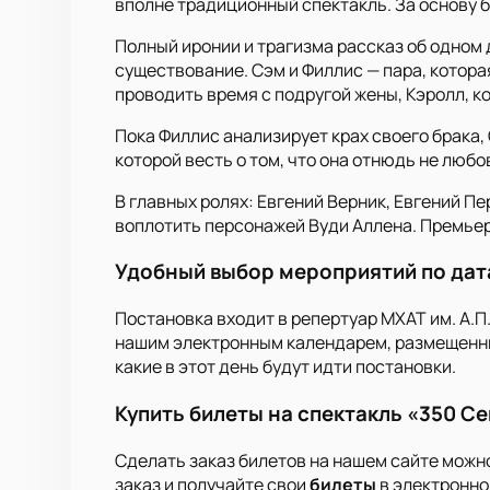
вполне традиционный спектакль. За основу б
Полный иронии и трагизма рассказ об одном
существование. Сэм и Филлис — пара, котора
проводить время с подругой жены, Кэролл, к
Пока Филлис анализирует крах своего брака, 
которой весть о том, что она отнюдь не люб
В главных ролях: Евгений Верник, Евгений П
воплотить персонажей Вуди Аллена. Премьера
Удобный выбор мероприятий по да
Постановка входит в репертуар МХАТ им. А.П
нашим электронным календарем, размещенным 
какие в этот день будут идти постановки.
Купить билеты на спектакль «350 Се
Сделать заказ билетов на нашем сайте можно
заказ и получайте свои
билеты
в электронно