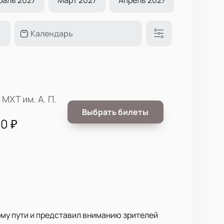
 МХТ им. А. П.
Выбрать билеты
00
₽
ому пути и представил вниманию зрителей