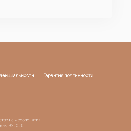
денциальности
Гарантия подлинности
етов на мероприятия.
ены.
©
2026