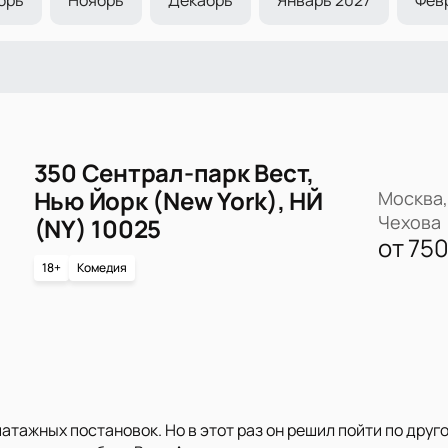
350 Сентрал-парк Вест,
Нью Йорк (New York), НЙ
Москва,
Чехова
(NY) 10025
от
75
18+
Комедия
тажных постановок. Но в этот раз он решил пойти по друг