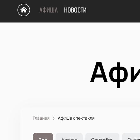
АФИША
НОВОСТИ
Афи
Главная
Афиша спектакля
Все
Август
Сентябрь
Октя