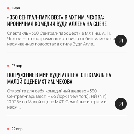
1 мая
«350 СЕНТРАЛ-ПАРК ВЕСТ» В МХТ ИМ. ЧЕХОВА:
ИРОНИЧНАЯ КОМЕДИЯ ВУДИ АЛЛЕНА НА СЦЕНЕ
Спектакль «350 Сентрал-парк Вест» в МХТ им. А. П.
Чехова — это остроумная история о любви, изменах и
неожиданных поворотах в стиле Вуди Алле...
27 апр
ПОГРУЖЕНИЕ В МИР ВУДИ АЛЛЕНА: СПЕКТАКЛЬ НА
МАЛОЙ СЦЕНЕ МХТ ИМ. ЧЕХОВА
Откройте для себя комедийный шедевр «350
Сентрал-парк Вест, Нью Йорк (New York), НЙ (NY)
10025» на Малой сцене МХТ. Семейные интриги и
неож...
22 апр