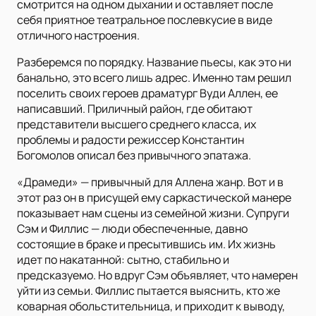
смотрится на одном дыхании и оставляет после
себя приятное театральное послевкусие в виде
отличного настроения.
Разберемся по порядку. Название пьесы, как это ни
банально, это всего лишь адрес. Именно там решил
поселить своих героев драматург Вуди Аллен, ее
написавший. Приличный район, где обитают
представители высшего среднего класса, их
проблемы и радости режиссер Константин
Богомолов описал без привычного эпатажа.
«Драмеди» — привычный для Аллена жанр. Вот и в
этот раз он в присущей ему саркастической манере
показывает нам сцены из семейной жизни. Супруги
Сэм и Филлис — люди обеспеченные, давно
состоящие в браке и пресытившись им. Их жизнь
идет по накатанной: сытно, стабильно и
предсказуемо. Но вдруг Сэм объявляет, что намерен
уйти из семьи. Филлис пытается выяснить, кто же
коварная обольстительница, и приходит к выводу,