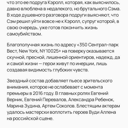
что это ее подруга Кэролл, которая, как выяснилось,
давно влюблена в недалекого, но брутального Сэма.
В ходе душевного разговора подруги выясняют, что
Сэм решил уйти вовсе не к Кэролл, супруг которой, в
свою очередь, уже готов покончить жизнь
самоубийством.
Благополучная жизнь по адресу «350 Сентрал-парк
Вест, New York, NY 10025» на поверку оказывается
скучной, пресной, лишенной ориентиров, надежд, да
и самой жизни — герои живут по инерции, лишь
создавая видимость глубоких чувств.
Звездный состав добавляет пьесе зрительского
внимания, которое не ослабевает с момента
премьеры в 2016 году. В главных ролях Евгений
Верник, Евгений Перевалов, Александра Ребенок,
Марина Зудина, Артем Соколов. Блестящим актерам
удалось мастерски воплотить героев Вуди Аллена
на российской сцене.