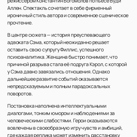
режиссёром Константин Богомолов по пьесе Вуди
Аллен. Спектакль сочетает в себе фирменный
ироничный стиль автора и современное сценическое
прочтение.
В центре сюжета — история преуспевающего
адвоката Сэма, который неожиданно решает
оставить свою супругу Филлис, успешного
психоаналитика. Женщина быстро понимает, что
причиной разрыва стала её подруга Кэрол, с которой
у Сэма давно завязались отношения. Однако
дальнейшее развитие событий оказывается
непредсказуемым и полным парадоксальных
поворотов.
Постановка наполнена интеллектуальными
диалогами, тонким юмором и наблюдениями за
человеческими слабостями. Герои оказываются
вовлечены в своеобразную игру чувств и амбиций,
где каждая реплика может изменить расстановку