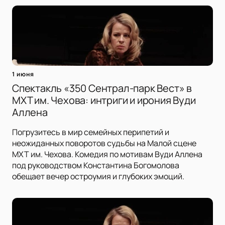
1 июня
Спектакль «350 Сентрал-парк Вест» в
МХТ им. Чехова: интриги и ирония Вуди
Аллена
Погрузитесь в мир семейных перипетий и
неожиданных поворотов судьбы на Малой сцене
МХТ им. Чехова. Комедия по мотивам Вуди Аллена
под руководством Константина Богомолова
обещает вечер остроумия и глубоких эмоций.