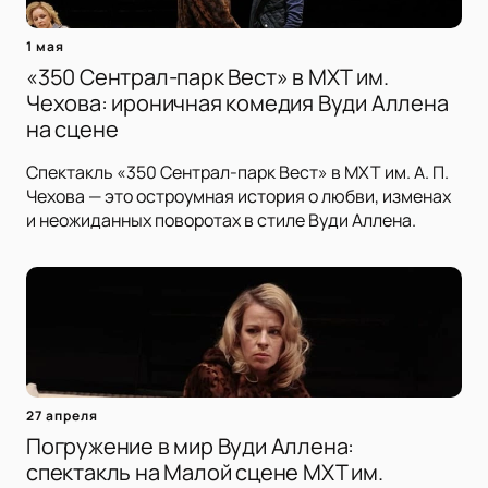
1 мая
«350 Сентрал-парк Вест» в МХТ им.
Чехова: ироничная комедия Вуди Аллена
на сцене
Спектакль «350 Сентрал-парк Вест» в МХТ им. А. П.
Чехова — это остроумная история о любви, изменах
и неожиданных поворотах в стиле Вуди Аллена.
27 апреля
Погружение в мир Вуди Аллена:
спектакль на Малой сцене МХТ им.