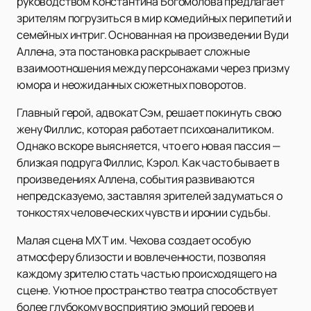
руководством Константина Богомолова предлагает
зрителям погрузиться в мир комедийных перипетий и
семейных интриг. Основанная на произведении Вуди
Аллена, эта постановка раскрывает сложные
взаимоотношения между персонажами через призму
юмора и неожиданных сюжетных поворотов.
Главный герой, адвокат Сэм, решает покинуть свою
жену Филлис, которая работает психоаналитиком.
Однако вскоре выясняется, что его новая пассия —
близкая подруга Филлис, Кэрол. Как часто бывает в
произведениях Аллена, события развиваются
непредсказуемо, заставляя зрителей задуматься о
тонкостях человеческих чувств и иронии судьбы.
Малая сцена МХТ им. Чехова создает особую
атмосферу близости и вовлеченности, позволяя
каждому зрителю стать частью происходящего на
сцене. Уютное пространство театра способствует
более глубокому восприятию эмоций героев и