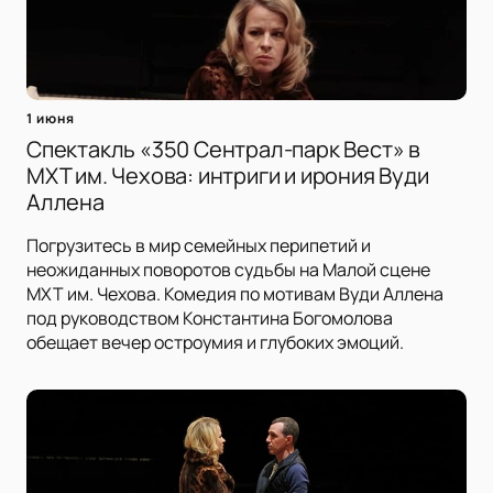
1 июня
Спектакль «350 Сентрал-парк Вест» в
МХТ им. Чехова: интриги и ирония Вуди
Аллена
Погрузитесь в мир семейных перипетий и
неожиданных поворотов судьбы на Малой сцене
МХТ им. Чехова. Комедия по мотивам Вуди Аллена
под руководством Константина Богомолова
обещает вечер остроумия и глубоких эмоций.