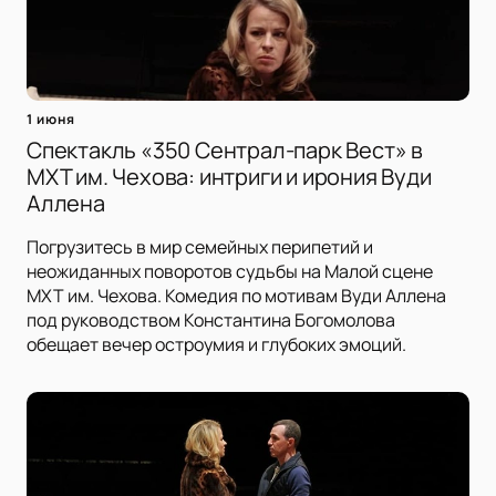
1 июня
Спектакль «350 Сентрал-парк Вест» в
МХТ им. Чехова: интриги и ирония Вуди
Аллена
Погрузитесь в мир семейных перипетий и
неожиданных поворотов судьбы на Малой сцене
МХТ им. Чехова. Комедия по мотивам Вуди Аллена
под руководством Константина Богомолова
обещает вечер остроумия и глубоких эмоций.