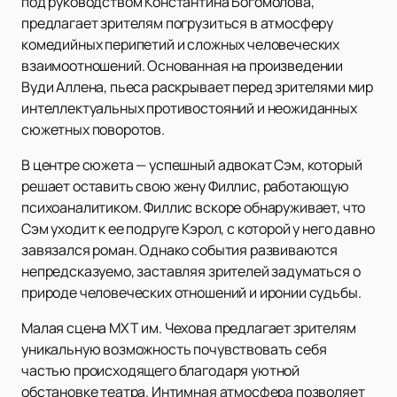
под руководством Константина Богомолова,
предлагает зрителям погрузиться в атмосферу
комедийных перипетий и сложных человеческих
взаимоотношений. Основанная на произведении
Вуди Аллена, пьеса раскрывает перед зрителями мир
интеллектуальных противостояний и неожиданных
сюжетных поворотов.
В центре сюжета — успешный адвокат Сэм, который
решает оставить свою жену Филлис, работающую
психоаналитиком. Филлис вскоре обнаруживает, что
Сэм уходит к ее подруге Кэрол, с которой у него давно
завязался роман. Однако события развиваются
непредсказуемо, заставляя зрителей задуматься о
природе человеческих отношений и иронии судьбы.
Малая сцена МХТ им. Чехова предлагает зрителям
уникальную возможность почувствовать себя
частью происходящего благодаря уютной
обстановке театра. Интимная атмосфера позволяет