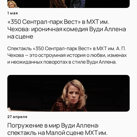
1 мая
«350 Сентрал-парк Вест» в МХТ им.
Чехова: ироничная комедия Вуди Аллена
на сцене
Спектакль «350 Сентрал-парк Вест» в МХТ им. А. П.
Чехова — это остроумная история о любви, изменах
и неожиданных поворотах в стиле Вуди Аллена.
27 апреля
Погружение в мир Вуди Аллена:
спектакль на Малой сцене МХТ им.