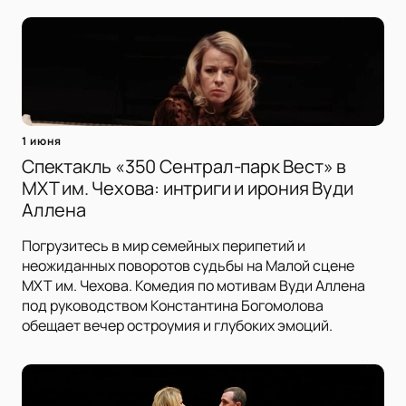
1 июня
Спектакль «350 Сентрал-парк Вест» в
МХТ им. Чехова: интриги и ирония Вуди
Аллена
Погрузитесь в мир семейных перипетий и
неожиданных поворотов судьбы на Малой сцене
МХТ им. Чехова. Комедия по мотивам Вуди Аллена
под руководством Константина Богомолова
обещает вечер остроумия и глубоких эмоций.