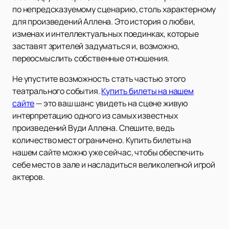
по непредсказуемому сценарию, столь характерному
для произведений Аллена. Это история о любви,
изменах и интеллектуальных поединках, которые
заставят зрителей задуматься и, возможно,
переосмыслить собственные отношения.
Не упустите возможность стать частью этого
театрального события.
Купить билеты на нашем
сайте
— это ваш шанс увидеть на сцене живую
интерпретацию одного из самых известных
произведений Вуди Аллена. Спешите, ведь
количество мест ограничено. Купить билеты на
нашем сайте можно уже сейчас, чтобы обеспечить
себе место в зале и насладиться великолепной игрой
актеров.