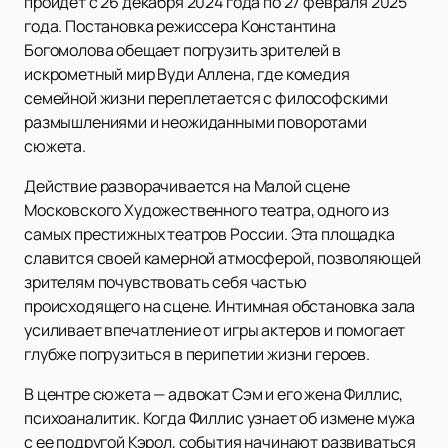
пройдет с 26 декабря 2024 года по 27 февраля 2025
года. Постановка режиссера Константина
Богомолова обещает погрузить зрителей в
искрометный мир Вуди Аллена, где комедия
семейной жизни переплетается с философскими
размышлениями и неожиданными поворотами
сюжета.
Действие разворачивается на Малой сцене
Московского Художественного театра, одного из
самых престижных театров России. Эта площадка
славится своей камерной атмосферой, позволяющей
зрителям почувствовать себя частью
происходящего на сцене. Интимная обстановка зала
усиливает впечатление от игры актеров и помогает
глубже погрузиться в перипетии жизни героев.
В центре сюжета — адвокат Сэм и его жена Филлис,
психоаналитик. Когда Филлис узнает об измене мужа
с ее подругой Кэрол, события начинают развиваться