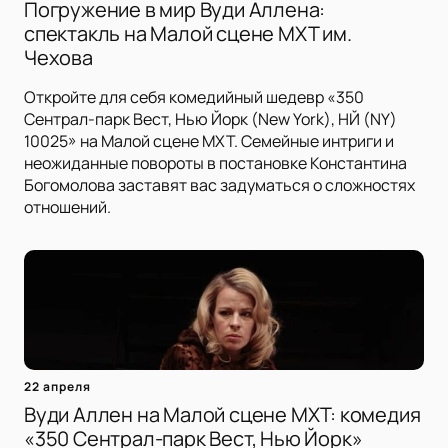
Погружение в мир Вуди Аллена:
спектакль на Малой сцене МХТ им.
Чехова
Откройте для себя комедийный шедевр «350
Сентрал-парк Вест, Нью Йорк (New York), НЙ (NY)
10025» на Малой сцене МХТ. Семейные интриги и
неожиданные повороты в постановке Константина
Богомолова заставят вас задуматься о сложностях
отношений.
22 апреля
Вуди Аллен на Малой сцене МХТ: комедия
«350 Сентрал-парк Вест, Нью Йорк»