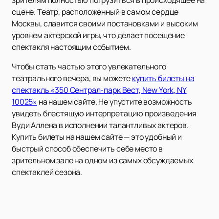
зрителям полностью погрузиться в происходящее на
сцене. Театр, расположенный в самом сердце
Москвы, славится своими постановками и высоким
уровнем актерской игры, что делает посещение
спектакля настоящим событием.
Чтобы стать частью этого увлекательного
театрального вечера, вы можете
купить билеты на
спектакль «350 Сентрал-парк Вест, New York, NY
10025»
на нашем сайте. Не упустите возможность
увидеть блестящую интерпретацию произведения
Вуди Аллена в исполнении талантливых актеров.
Купить билеты на нашем сайте — это удобный и
быстрый способ обеспечить себе место в
зрительном зале на одном из самых обсуждаемых
спектаклей сезона.