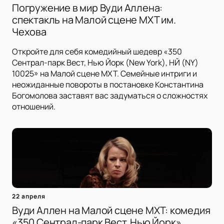
Погружение в мир Вуди Аллена:
спектакль на Малой сцене МХТ им.
Чехова
Откройте для себя комедийный шедевр «350
Сентрал-парк Вест, Нью Йорк (New York), НЙ (NY)
10025» на Малой сцене МХТ. Семейные интриги и
неожиданные повороты в постановке Константина
Богомолова заставят вас задуматься о сложностях
отношений.
22 апреля
Вуди Аллен на Малой сцене МХТ: комедия
«350 Сентрал-парк Вест, Нью Йорк»