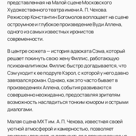
представленная на Малой сцене Московского
Художественного театра имени А. П. Чехова.
Режиссер Константин Богомолов воплощает на сцене
остроумное и глубокое произведение Вуди Аллена,
одного из самых известных иронистов
современности.
В центре сюжета — история адвоката Сэма, который
решает покинуть свою жену Филлис, работающую
психоаналитиком. Филлис быстро догадывается, что
Сэм уходит к ее подруге Кэрол, с которой у него давно
завязался роман. Однако, как это часто бывает в
произведениях Аллена, события развиваются
совершенно неожиданно, предоставляя зрителям
возможность насладиться тонким юмором и острыми
диалогами.
Малая сцена МХТ им. А. П. Чехова, известная своей
уютной атмосферой и камерностью, позволяет