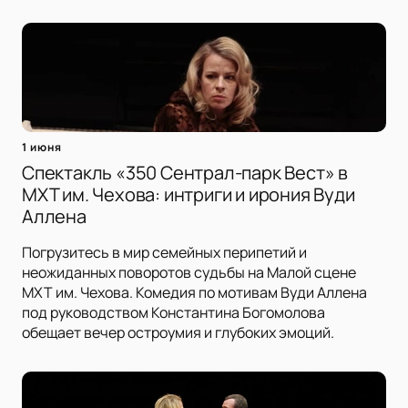
1 июня
Спектакль «350 Сентрал-парк Вест» в
МХТ им. Чехова: интриги и ирония Вуди
Аллена
Погрузитесь в мир семейных перипетий и
неожиданных поворотов судьбы на Малой сцене
МХТ им. Чехова. Комедия по мотивам Вуди Аллена
под руководством Константина Богомолова
обещает вечер остроумия и глубоких эмоций.